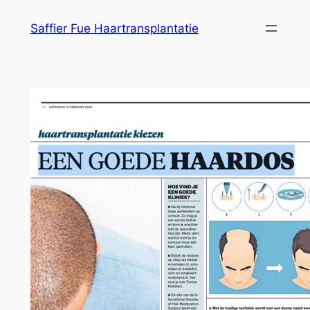
Ga
Saffier Fue Haartransplantatie
naar
de
inhoud