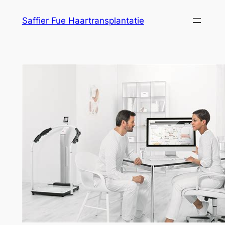
Ga
Saffier Fue Haartransplantatie
naar
de
inhoud