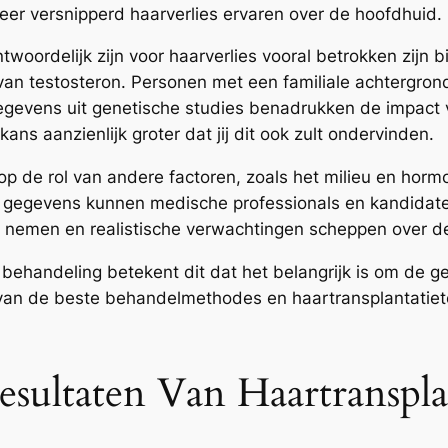
eer versnipperd haarverlies ervaren over de hoofdhuid.
oordelijk zijn voor haarverlies vooral betrokken zijn bi
van testosteron. Personen met een familiale achtergron
Gegevens uit genetische studies benadrukken de impact v
ans aanzienlijk groter dat jij dit ook zult ondervinden.
p de rol van andere factoren, zoals het milieu en hormo
e gegevens kunnen medische professionals en kandidat
n nemen en realistische verwachtingen scheppen over de
behandeling betekent dit dat het belangrijk is om de g
n van de beste behandelmethodes en haartransplantatiet
sultaten Van Haartranspla