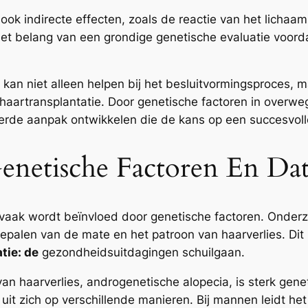
 ook indirecte effecten, zoals de reactie van het lichaa
 het belang van een grondige genetische evaluatie voo
an niet alleen helpen bij het besluitvormingsproces, maa
haartransplantatie. Door genetische factoren in overw
rde aanpak ontwikkelen die de kans op een succesvolle
Genetische Factoren En Da
 vaak wordt beïnvloed door genetische factoren. Onder
t bepalen van de mate en het patroon van haarverlies. Dit
tie: de
gezondheidsuitdagingen schuilgaan.
haarverlies, androgenetische alopecia, is sterk genet
it zich op verschillende manieren. Bij mannen leidt het