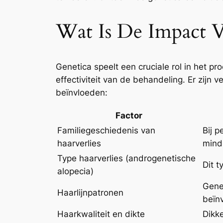
Wat Is De Impact V
Genetica speelt een cruciale rol in het p
effectiviteit van de behandeling. Er zijn
beïnvloeden:
Factor
Familiegeschiedenis van
Bij p
haarverlies
minde
Type haarverlies (androgenetische
Dit t
alopecia)
Genet
Haarlijnpatronen
beïn
Haarkwaliteit en dikte
Dikke